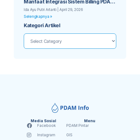
Manfaat Integrasi Sistem Billing PDAM
dengan Aplikasi Mobile Pelanggan
Ida Ayu Putri Artanti
April 29, 2026
Selengkapnya »
Kategori Artikel
Media Sosial
Menu
Facebook
PDAM Pintar
Instagram
GIS