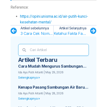
Reference:
https://opini.unisma.ac.id/air-putih-kunci-
kesehatan-mental/
Artikel sebelumnya
Artikel Selanjutnya
3 Cara Cek Nomor Pelanggan PDAM dengan Mudah dan Cepat
Ketahui Fakta Fast Fashion yang Rusak Lingkungan & Cemari Air Bersih
Artikel Terbaru
Cara Mudah Mengurus Sambungan
Baru PDAM untuk Bisnis Kos Anda
Ida Ayu Putri Artanti
May 29, 2026
Selengkapnya »
Kenapa Pasang Sambungan Air Baru
PDAM Sebaiknya Tidak Ditunda Lagi
Ida Ayu Putri Artanti
May 28, 2026
Selengkapnya »