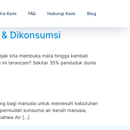
tra Kami
FAQ
Hubungi Kami
Blog
 & Dikonsumsi
Sejak kita membuka mata hingga kembali
an ini terancam? Sekitar 35% penduduk dunia
nting bagi manusia untuk memenuhi kebutuhan
mpermudah konsumsi air bersih manusia,
bahwa Air […]