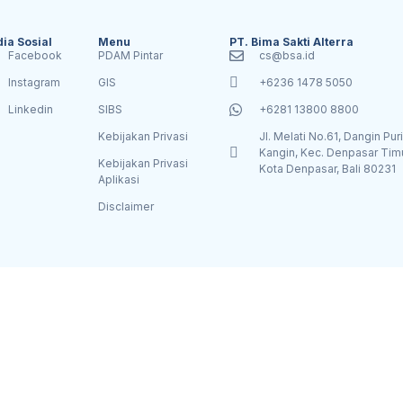
ia Sosial
Menu
PT. Bima Sakti Alterra
Facebook
PDAM Pintar
cs@bsa.id
Instagram
GIS
+6236 1478 5050
Linkedin
SIBS
+6281 13800 8800
Kebijakan Privasi
Jl. Melati No.61, Dangin Puri
Kangin, Kec. Denpasar Timu
Kebijakan Privasi
Kota Denpasar, Bali 80231
Aplikasi
Disclaimer