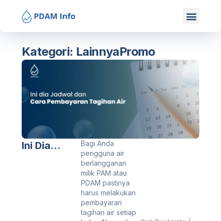
Mitra Kami
Hubungi Kami
Kategori:
Lainnya
Promo
Bagi Anda
Ini Dia
pengguna air
Jadwal Dan
berlangganan
Cara
milik PAM atau
PDAM pastinya
Pembayara
harus melakukan
n Tagihan
pembayaran
tagihan air setiap
Air Terbaru