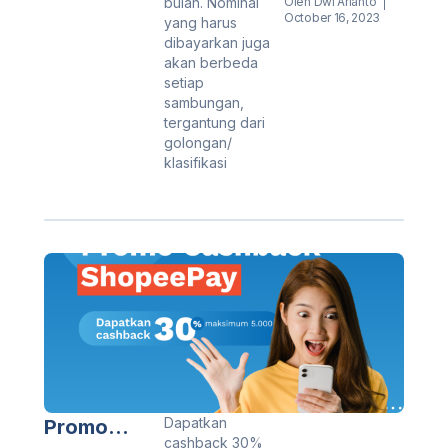
bulan. Nominal
Oleh
Dwi Arianto
October 16, 2023
yang harus
dibayarkan juga
akan berbeda
setiap
sambungan,
tergantung dari
golongan/
klasifikasi
Dapatkan
Promo
cashback 30%