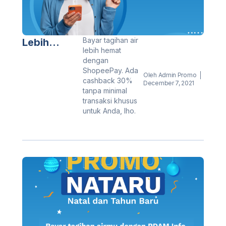
Bayar tagihan air
Lebih
lebih hemat
Hemat
dengan
dengan
ShopeePay. Ada
Oleh
Admin Promo
cashback 30%
ShopeePay!
December 7, 2021
tanpa minimal
transaksi khusus
untuk Anda, lho.