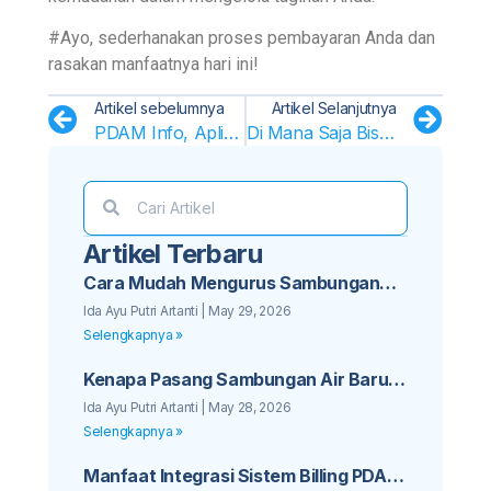
#Ayo, sederhanakan proses pembayaran Anda dan
rasakan manfaatnya hari ini!
Artikel sebelumnya
Artikel Selanjutnya
PDAM Info, Aplikasi Favorit Masyarakat Untuk Membayar Tagihan Air PDAM
Di Mana Saja Bisa Bayar Tagihan Air? Ini Dia Tempatnya!
Artikel Terbaru
Cara Mudah Mengurus Sambungan
Baru PDAM untuk Bisnis Kos Anda
Ida Ayu Putri Artanti
May 29, 2026
Selengkapnya »
Kenapa Pasang Sambungan Air Baru
PDAM Sebaiknya Tidak Ditunda Lagi
Ida Ayu Putri Artanti
May 28, 2026
Selengkapnya »
Manfaat Integrasi Sistem Billing PDAM