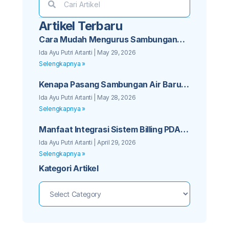
Artikel Terbaru
Cara Mudah Mengurus Sambungan
Baru PDAM untuk Bisnis Kos Anda
Ida Ayu Putri Artanti
May 29, 2026
Selengkapnya »
Kenapa Pasang Sambungan Air Baru
PDAM Sebaiknya Tidak Ditunda Lagi
Ida Ayu Putri Artanti
May 28, 2026
Selengkapnya »
Manfaat Integrasi Sistem Billing PDAM
dengan Aplikasi Mobile Pelanggan
Ida Ayu Putri Artanti
April 29, 2026
Selengkapnya »
Kategori Artikel