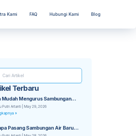
tra Kami
FAQ
Hubungi Kami
Blog
ikel Terbaru
a Mudah Mengurus Sambungan
 PDAM untuk Bisnis Kos Anda
u Putri Artanti
May 29, 2026
gkapnya »
pa Pasang Sambungan Air Baru
 Sebaiknya Tidak Ditunda Lagi
u Putri Artanti
May 28, 2026