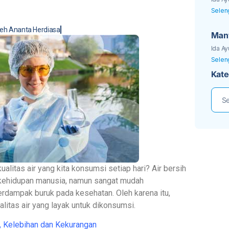
Selen
leh
Ananta Herdiasa
Manf
deng
Ida Ay
Selen
Kate
litas air yang kita konsumsi setiap hari? Air bersih
 kehidupan manusia, namun sangat mudah
erdampak buruk pada kesehatan. Oleh karena itu,
alitas air yang layak untuk dikonsumsi.
, Kelebihan dan Kekurangan