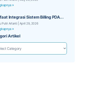
gkapnya »
aat Integrasi Sistem Billing PDAM
an Aplikasi Mobile Pelanggan
u Putri Artanti
April 29, 2026
gkapnya »
gori Artikel