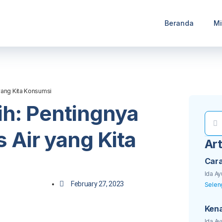
Beranda
Mi
 yang Kita Konsumsi
ih: Pentingnya
 Air yang Kita
Art
Car
Baru
Ida Ay
February 27, 2023
Selen
Kena
PDAM
Ida Ay