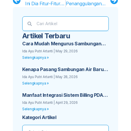
Ini Dia Fitur-Fitur Canggih PDAM Info!
Penanggulangan Perubahan Iklim: Peningkatan Kesadaran Masyarakat akan Urgensi Konservasi Air
Artikel Terbaru
Cara Mudah Mengurus Sambungan
Baru PDAM untuk Bisnis Kos Anda
Ida Ayu Putri Artanti
May 29, 2026
Selengkapnya »
Kenapa Pasang Sambungan Air Baru
PDAM Sebaiknya Tidak Ditunda Lagi
Ida Ayu Putri Artanti
May 28, 2026
Selengkapnya »
Manfaat Integrasi Sistem Billing PDAM
dengan Aplikasi Mobile Pelanggan
Ida Ayu Putri Artanti
April 29, 2026
Selengkapnya »
Kategori Artikel