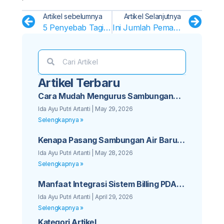
Artikel sebelumnya
Artikel Selanjutnya
5 Penyebab Tagihan Air Membengkak
Ini Jumlah Pemakaian Normal Air Rumah Tangga!
Artikel Terbaru
Cara Mudah Mengurus Sambungan
Baru PDAM untuk Bisnis Kos Anda
Ida Ayu Putri Artanti
May 29, 2026
Selengkapnya »
Kenapa Pasang Sambungan Air Baru
PDAM Sebaiknya Tidak Ditunda Lagi
Ida Ayu Putri Artanti
May 28, 2026
Selengkapnya »
Manfaat Integrasi Sistem Billing PDAM
dengan Aplikasi Mobile Pelanggan
Ida Ayu Putri Artanti
April 29, 2026
Selengkapnya »
Kategori Artikel