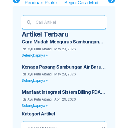
Panduan Praktis Bayar Tagihan Air PDAM Melalui ATM
Begini Cara Mudah Cek Tagihan PDAM Lewat HP Tanpa Aplikasi!
Artikel Terbaru
Cara Mudah Mengurus Sambungan
Baru PDAM untuk Bisnis Kos Anda
Ida Ayu Putri Artanti
May 29, 2026
Selengkapnya »
Kenapa Pasang Sambungan Air Baru
PDAM Sebaiknya Tidak Ditunda Lagi
Ida Ayu Putri Artanti
May 28, 2026
Selengkapnya »
Manfaat Integrasi Sistem Billing PDAM
dengan Aplikasi Mobile Pelanggan
Ida Ayu Putri Artanti
April 29, 2026
Selengkapnya »
Kategori Artikel