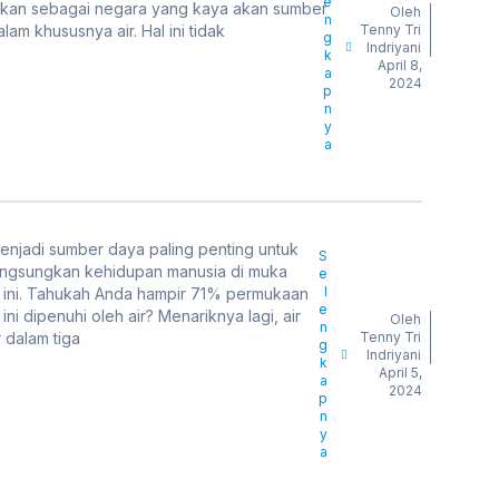
e
akan sebagai negara yang kaya akan sumber
Oleh
n
lam khususnya air. Hal ini tidak
Tenny Tri
g
Indriyani
k
April 8,
a
2024
p
n
y
a
menjadi sumber daya paling penting untuk
S
ngsungkan kehidupan manusia di muka
e
l
 ini. Tahukah Anda hampir 71% permukaan
e
ini dipenuhi oleh air? Menariknya lagi, air
Oleh
n
r dalam tiga
Tenny Tri
g
Indriyani
k
April 5,
a
2024
p
n
y
a