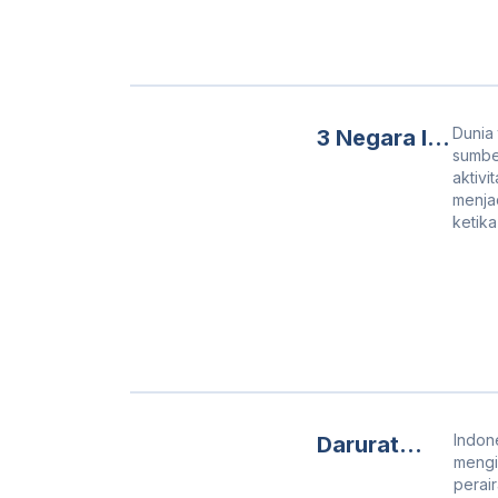
Dunia
3 Negara Ini
sumbe
Sulap Air
aktivi
Limbah
menja
ketik
Menjadi Air
Bersih
Indon
Darurat
mengi
Ancaman
perai