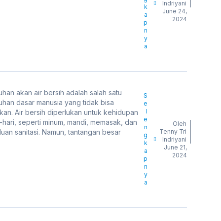
Indriyani
k
June 24,
a
2024
p
n
y
a
han akan air bersih adalah salah satu
S
uhan dasar manusia yang tidak bisa
e
l
kan. Air bersih diperlukan untuk kehidupan
e
-hari, seperti minum, mandi, memasak, dan
Oleh
n
uan sanitasi. Namun, tantangan besar
Tenny Tri
g
Indriyani
k
June 21,
a
2024
p
n
y
a