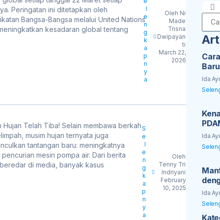
e
l
ya. Peringatan ini ditetapkan oleh
Oleh
Ni
e
ikatan Bangsa-Bangsa melalui United Nations
Made
n
meningkatkan kesadaran global tentang
Trisna
g
Art
Dwipayan
k
ti
a
March 22,
Car
p
2026
n
Baru
y
Ida Ayu
a
Selen
Kena
PDAM
 Hujan Telah Tiba! Selain membawa berkah
S
elimpah, musim hujan ternyata juga
Ida Ayu
e
l
culkan tantangan baru: meningkatnya
Selen
e
 pencurian mesin pompa air. Dari berita
Oleh
n
beredar di media, banyak kasus
Tenny Tri
g
Manf
Indriyani
k
deng
February
a
10, 2025
p
Ida Ayu
n
Selen
y
a
Kateg