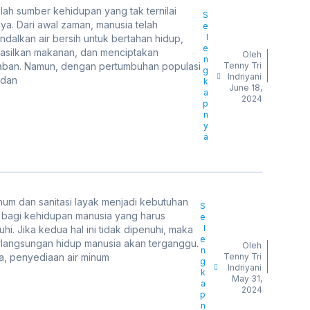
alah sumber kehidupan yang tak ternilai
S
ya. Dari awal zaman, manusia telah
e
l
dalkan air bersih untuk bertahan hidup,
e
silkan makanan, dan menciptakan
Oleh
n
ban. Namun, dengan pertumbuhan populasi
Tenny Tri
g
Indriyani
 dan
k
June 18,
a
2024
p
n
y
a
inum dan sanitasi layak menjadi kebutuhan
S
 bagi kehidupan manusia yang harus
e
l
uhi. Jika kedua hal ini tidak dipenuhi, maka
e
langsungan hidup manusia akan terganggu.
Oleh
n
ya, penyediaan air minum
Tenny Tri
g
Indriyani
k
May 31,
a
2024
p
n