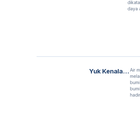
Kelangkaan
dikat
daya a
Air? Mari
Bangun
Solusi
Terbaik
Bersama!
Air 
Yuk Kenalan
mela
Sama Sifat
bumi
Unik Dari Air!
bumi 
hadi