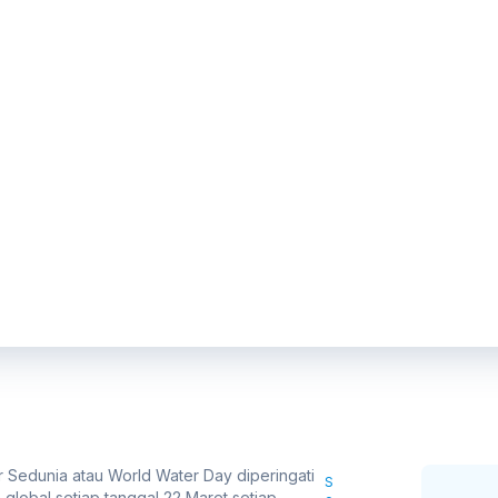
ir Sedunia atau World Water Day diperingati
S
 global setiap tanggal 22 Maret setiap