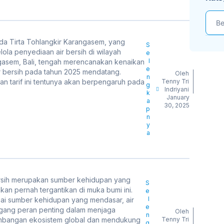
a Tirta Tohlangkir Karangasem, yang
S
ola penyediaan air bersih di wilayah
e
l
asem, Bali, tengah merencanakan kenaikan
e
air bersih pada tahun 2025 mendatang.
Oleh
n
an tarif ini tentunya akan berpengaruh pada
Tenny Tri
g
Indriyani
k
January
a
30, 2025
p
n
y
a
ersih merupakan sumber kehidupan yang
S
akan pernah tergantikan di muka bumi ini.
e
l
ai sumber kehidupan yang mendasar, air
e
ang peran penting dalam menjaga
Oleh
n
mbangan ekosistem global dan mendukung
Tenny Tri
g