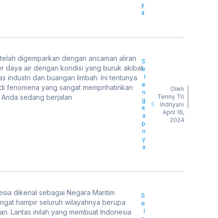
y
a
 telah digemparkan dengan ancaman aliran
S
r daya air dengan kondisi yang buruk akibat
e
l
tas industri dan buangan limbah. Ini tentunya
e
di fenomena yang sangat memprihatinkan
Oleh
n
a Anda sedang berjalan
Tenny Tri
g
Indriyani
k
April 16,
a
2024
p
n
y
a
esia dikenal sebagai Negara Maritim
S
ngat hampir seluruh wilayahnya berupa
e
l
ran. Lantas inilah yang membuat Indonesia