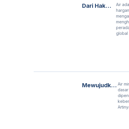
Air ad
Dari Hak
hargan
hingga
mengan
Kewajiban:
mengha
perada
Menggagas
global
Kehidupan
yang
Berkelanjut
an Melalui
Pengelolaa
n Air Bersih
Air m
Mewujudkan
dasar
Akses Air
dipen
dan Sanitasi
keber
Artin
Layak Bagi
Masyarakat
Pedesaan