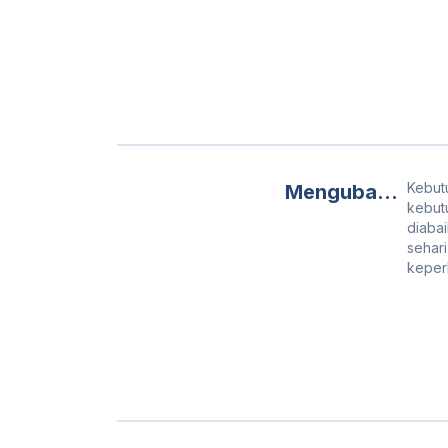
Air Bersih:
Menggali
Fakta Unik
dari Sumber
Kehidupan
Kebutu
Mengubah
kebut
Air Lumpur
diabai
Menjadi Air
sehari
keperl
Bersih