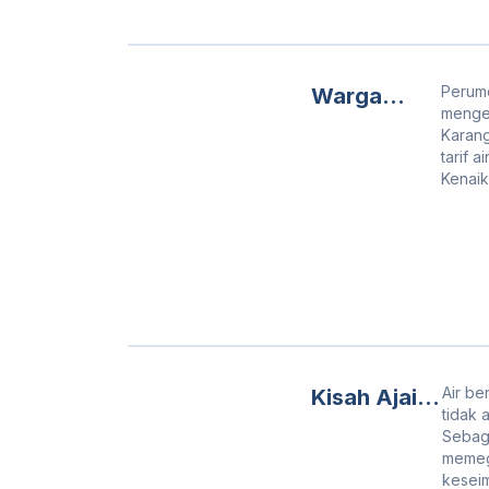
Musim Hujan
Melanda!
Perumd
Warga
mengel
Karangase
Karang
m Bersiap!
tarif 
Kenaik
Air PAM
Direncanak
an Naik
Tahun 2025
Mendatang!
Air b
Kisah Ajaib
tidak 
di Balik
Sebag
Tetes-tetes
memeg
kesei